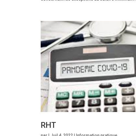
RHT
par
|
Juil 4, 2022
|
Information pratique