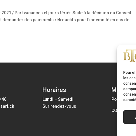
2021 / Part vacances et jours fériés Suite à la décision du Conseil
nt demander des paiements rétroactifs pour l’indemnité en cas de
Pour of
les coo
consent
Horaires
Mentions
comport
consent
0 46
Lundi – Samedi
Politique d
caracté
sarl.ch
Sur rendez-vous
CGU