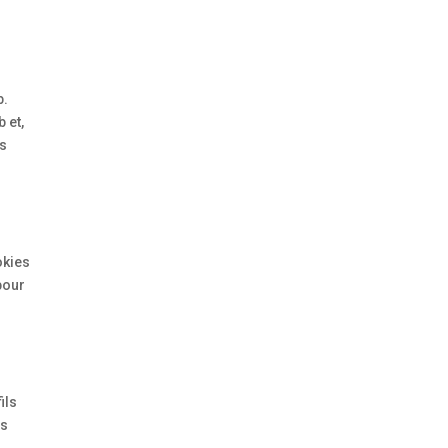
b.
 et,
ns
okies
pour
ils
es