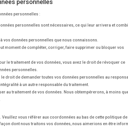
onnées personnelles
onnées personnelles :
données personnelles sont nécessaires, ce qui leur arrivera et comb
er à vos données personnelles que nous connaissons.
à tout moment de compléter, corriger, faire supprimer ou bloquer vos
r le traitement de vos données, vous avez le droit de révoquer ce
onnées personnelles.
ez le droit de demander toutes vos données personnelles au respons
 intégralité à un autre responsable du traitement.
oser au traitement de vos données. Nous obtempérerons, à moins qu
.
r. Veuillez vous référer aux coordonnées au bas de cette politique de
 façon dont nous traitons vos données, nous aimerions en être infor