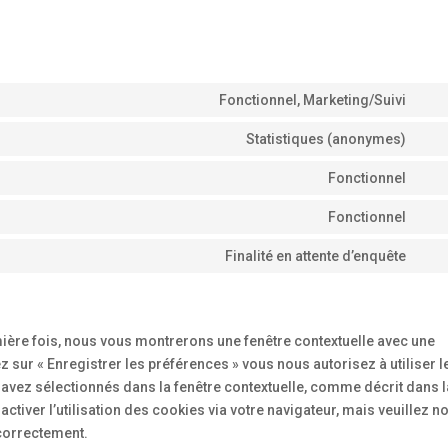
Fonctionnel, Marketing/Suivi
Con
to
Statistiques (anonymes)
Con
ser
to
Fonctionnel
goo
Con
ser
rec
to
Fonctionnel
ele
Con
ser
to
Finalité en attente d’enquête
divi
Con
ser
(ele
to
wor
the
ser
div
mière fois, nous vous montrerons une fenêtre contextuelle avec une
z sur « Enregistrer les préférences » vous nous autorisez à utiliser l
 avez sélectionnés dans la fenêtre contextuelle, comme décrit dans l
tiver l’utilisation des cookies via votre navigateur, mais veuillez n
 correctement.