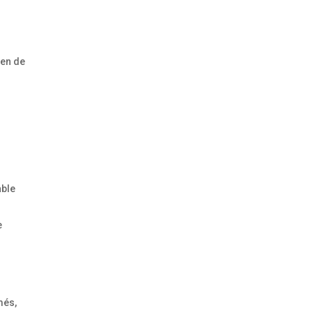
ien de
able
e
més,