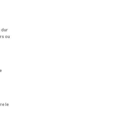
e dur
urs ou
e
re le